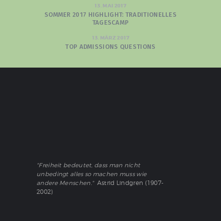
13. MAI 2017
SOMMER 2017 HIGHLIGHT: TRADITIONELLES
TAGESCAMP
13. MÄRZ 2017
TOP ADMISSIONS QUESTIONS
"Freiheit bedeutet, dass man nicht
unbedingt alles so machen muss wie
andere Menschen."
Astrid Lindgren (1907-
2002)