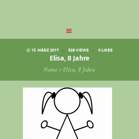
UNSERE PRAXIS
Heilpädagogische Praxis für Kinder und
GARTEN & TIERE
Jugendliche
ÜBER UNS
KLAUS REITER
13. MÄRZ 2017
528
VIEWS
0
LIKES
Elisa, 8 Jahre
Home
Elisa, 8 Jahre