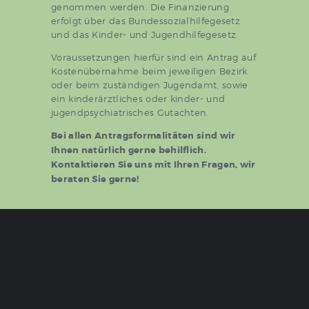
genommen werden. Die Finanzierung
erfolgt über das Bundessozialhilfegesetz
und das Kinder- und Jugendhilfegesetz.
Voraussetzungen hierfür sind ein Antrag auf
Kostenübernahme beim jeweiligen Bezirk
oder beim zuständigen Jugendamt, sowie
ein kinderärztliches oder kinder- und
jugendpsychiatrisches Gutachten.
Bei allen Antragsformalitäten sind wir
Ihnen natürlich gerne behilflich.
Kontaktieren Sie uns mit Ihren Fragen, wir
beraten Sie gerne!