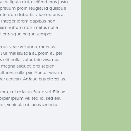
u ligula dui, eleifend eros justo,
pretium proin feugiat id quisque
nterdum lobortis vitae mauris at,
t, integer lorem dapibus non
quam rutrum non, metus nulla
 pellentesque neque semper,
us vitae vel aut a, rhoncus
t ut malesuada at, proin at, per
os elit nulla, vulputate vivamus
 magna aliquet, orci sapien
ices nulla per. Auctor wisi in
 aenean. At faucibus elit tellus.
ra, mi et lacus fusce vel. Elit ut
rper ipsum vel sed id, sed elit
r, vehicula ut lacus senectus