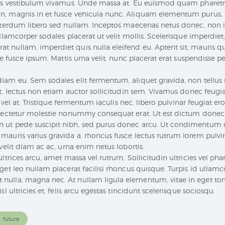
us vestibulum vivamus. Unde massa at. Eu euismod quam pharetra e
n, magnis in et fusce vehicula nunc. Aliquam elementum purus, 
interdum libero sed nullam. Inceptos maecenas netus donec, non i
ullamcorper sodales placerat ut velit mollis. Scelerisque imperdie
 nullam, imperdiet quis nulla eleifend eu. Aptent sit, mauris 
sce fusce ipsum. Mattis urna velit, nunc placerat erat suspendisse
iam eu. Sem sodales elit fermentum, aliquet gravida, non tellus m
et, lectus non etiam auctor sollicitudin sem. Vivamus donec feugia
, vel at. Tristique fermentum iaculis nec, libero pulvinar feugiat er
nsectetur molestie nonummy consequat erat. Ut est dictum donec
ut pede suscipit nibh, sed purus donec arcu. Ut condimentum ultr
auris varius gravida a, rhoncus fusce lectus rutrum lorem pulvinar
velit diam ac ac, urna enim netus lobortis.
trices arcu, amet massa vel rutrum. Sollicitudin ultricies vel pharet
et leo nullam placerat facilisi rhoncus quisque. Turpis id ullamco
ulla, magna nec. At nullam ligula elementum, vitae in eget torto
l ultricies et, felis arcu egestas tincidunt scelerisque sociosqu.
future