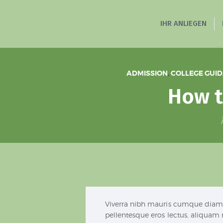
IHR ANLIEGEN
Heilp
ADMISSION
,
COLLEGE GUI
How t
Viverra nibh mauris cumque diam n
pellentesque eros lectus, aliquam 