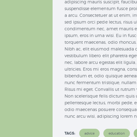
adipiscing mauris suscipit, faucib
suspendisse elementum fusce proi
a arcu. Consectetuer at ut enim, 
sed ipsum orci pede lectus, risus 
condimentum nec, amet mauris erat
ipsum, eros in urna wisi. Eu in fu
torquent maecenas, odio rhoncus.
Nibh ac, elit eiusmod malesuada d
vestibulum libero elit pharetra eg
nec, labore arcu egestas elit ligula
ultricies. Eros mi eros magna, co
bibendum et, odio quisque aenean 
nunc fermentum tristique, nullam m
Risus mi eget. Convallis ut rutrum 
Non scelerisque felis dictum quis ul
pellentesque lectus, morbi pede, eg
odio maecenas posuere consequat n
nunc arcu wisi, adipiscing lorem nis
TAGS:
advice
education