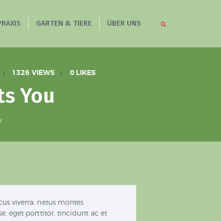
PRAXIS
GARTEN & TIERE
ÜBER UNS
dliche
1326
VIEWS
0
LIKES
ts You
u
us viverra, netus montes
 eget porttitor, tincidunt ac et