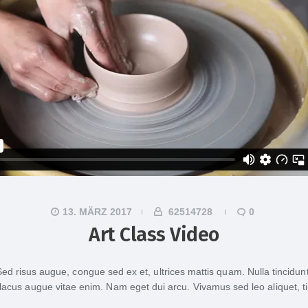
13. MÄRZ 2017
62514728
0
Art Class Video
 Sed risus augue, congue sed ex et, ultrices mattis quam. Nulla tincidu
nd lacus augue vitae enim. Nam eget dui arcu. Vivamus sed leo aliquet, t