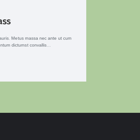
ass
 mauris. Metus massa nec ante ut cum
entum dictumst convallis…