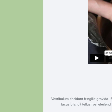
Vestibulum tincidunt fringilla gravida.
lacus blandit tellus, vel eleife