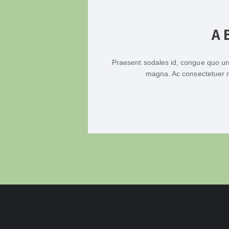
A 
Praesent sodales id, congue quo urn
magna. Ac consectetuer m