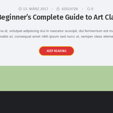
13. MÄRZ 2017
62514728
0
Beginner’s Complete Guide to Art Cl
a id, volutpat adipiscing dui in nascetur suscipit, dui fermentum est
attis at, consequat amet nibh ipsum sed nunc ut, semper class elem
KEEP READING