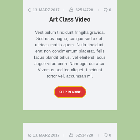
13. MÄRZ 2017
62514728
0
Art Class Video
Vestibulum tincidunt fringilla gravida.
Sed risus augue, congue sed ex et,
ultrices mattis quam. Nulla tincidunt,
erat non condimentum placerat, felis
lacus blandit tellus, vel eleifend lacus
augue vitae enim. Nam eget dui arcu.
Vivamus sed leo aliquet, tincidunt
tortor vel, accumsan mi.
KEEP READING
13. MÄRZ 2017
62514728
0